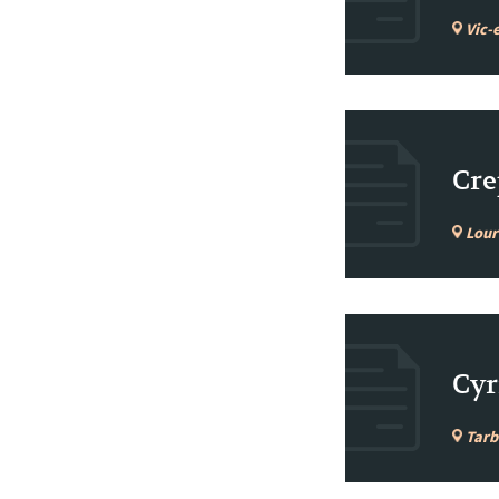
Vic-
Cre
Lour
Cyr
Tarb