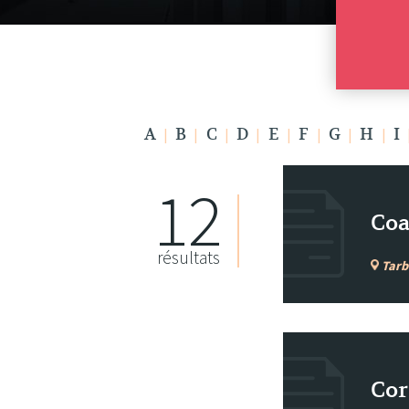
A
B
C
D
E
F
G
H
I
|
|
|
|
|
|
|
|
12
Coa
résultats
Tarb
Cor