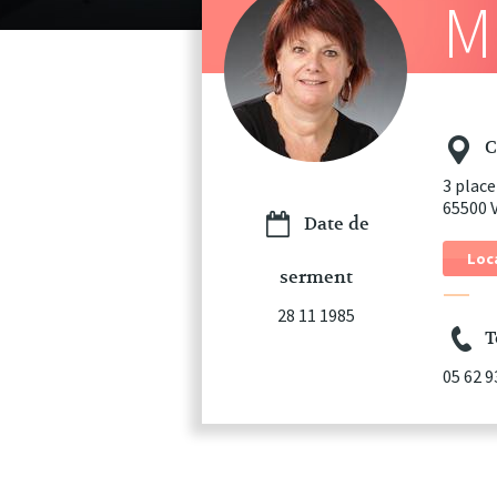
M
C
3 place
65500 
Date de
Loc
serment
28 11 1985
T
05 62 9