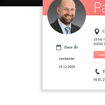
P
C
19 bis
65000 
Date de
Loc
serment
18 12 2008
T
09 81 1