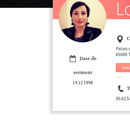
L
C
Palais
65000 
Date de
Loc
serment
14 12 1998
T
05.62.5